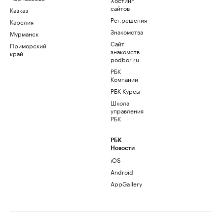
сайтов
Кавказ
Рег.решения
Карелия
Знакомства
Мурманск
Сайт
Приморский
знакомств
край
podbor.ru
РБК
Компании
РБК Курсы
Школа
управления
РБК
РБК
Новости
iOS
Android
AppGallery