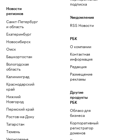
подписка
Новости
регионов
Уведомления
Санкт-Петербург
RSS Новости
и область
Екатеринбург
РБК
Новосибирск
О компании
Омск
Контактная
Башкортостан
информация
Вологодская
Редакция
область
Размещение
Калининград
рекламы
Краснодарский
край
Другие
Нижний
продукты
Новгород
РБК
Пермский край
Облако для
бизнеса
Ростов-на-Дону
Корпоративный
Татарстан
регистратор
Тюмень
доменов
Черноземье
Хостинг