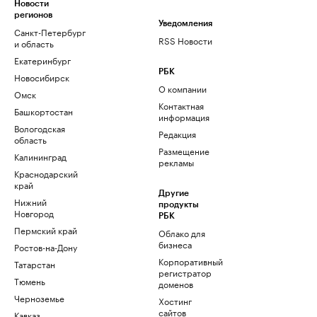
Новости
регионов
Уведомления
Санкт-Петербург
RSS Новости
и область
Екатеринбург
РБК
Новосибирск
О компании
Омск
Контактная
Башкортостан
информация
Вологодская
Редакция
область
Размещение
Калининград
рекламы
Краснодарский
край
Другие
Нижний
продукты
Новгород
РБК
Пермский край
Облако для
бизнеса
Ростов-на-Дону
Корпоративный
Татарстан
регистратор
Тюмень
доменов
Черноземье
Хостинг
сайтов
Кавказ