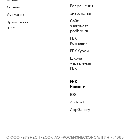
Рег.решения
Карелия
Знакомства
Мурманск
Сайт
Приморский
знакомств
край
podbor.ru
РБК
Компании
РБК Курсы
Школа
управления
РБК
РБК
Новости
iOS
Android
AppGallery
© ООО «БИЗНЕСПРЕСС», АО «РОСБИЗНЕСКОНСАЛТИНГ», 1995–