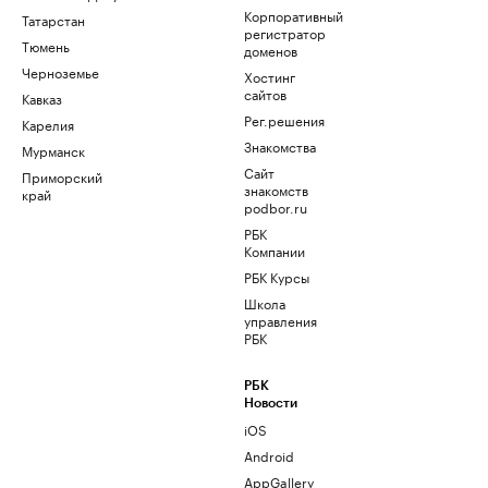
Корпоративный
Татарстан
регистратор
Тюмень
доменов
Черноземье
Хостинг
сайтов
Кавказ
Рег.решения
Карелия
Знакомства
Мурманск
Сайт
Приморский
знакомств
край
podbor.ru
РБК
Компании
РБК Курсы
Школа
управления
РБК
РБК
Новости
iOS
Android
AppGallery