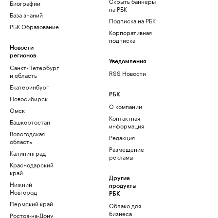
Скрыть баннеры
Биографии
на РБК
База знаний
Подписка на РБК
РБК Образование
Корпоративная
подписка
Новости
регионов
Уведомления
Санкт-Петербург
RSS Новости
и область
Екатеринбург
РБК
Новосибирск
О компании
Омск
Контактная
Башкортостан
информация
Вологодская
Редакция
область
Размещение
Калининград
рекламы
Краснодарский
край
Другие
Нижний
продукты
Новгород
РБК
Пермский край
Облако для
бизнеса
Ростов-на-Дону