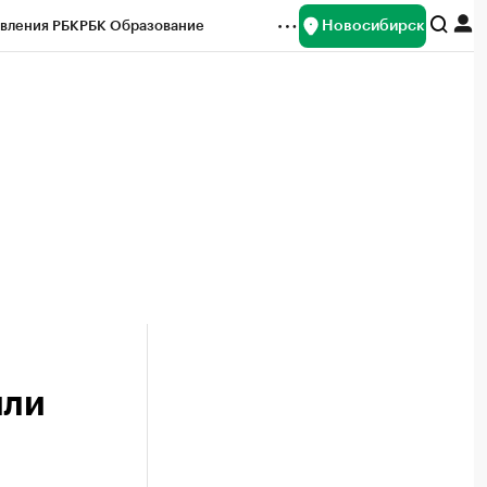
Новосибирск
вления РБК
РБК Образование
редитные рейтинги
Франшизы
Газета
ок наличной валюты
или