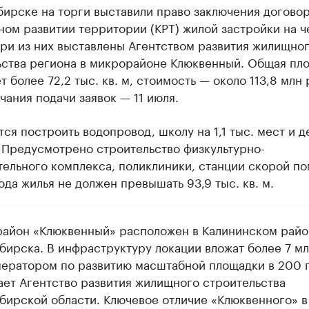
ирске на торги выставили право заключения договор
ом развитии территории (КРТ) жилой застройки на 
Три из них выставлены Агентством развития жилищно
ьства региона в микрорайоне Клюквенный. Общая пл
т более 72,2 тыс. кв. м, стоимость — около 113,8 млн 
чания подачи заявок — 11 июля.
ся построить водопровод, школу на 1,1 тыс. мест и д
 Предусмотрено строительство физкультурно-
тельного комплекса, поликлиники, станции скорой п
да жилья не должен превышать 93,9 тыс. кв. м.
айон «Клюквенный» расположен в Калининском райо
бирска. В инфраструктуру локации вложат более 7 м
ператором по развитию масштабной площадки в 200 
ает Агентство развития жилищного строительства
бирской области. Ключевое отличие «Клюквенного» в