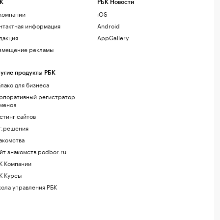
К
РБК Новости
компании
iOS
нтактная информация
Android
дакция
AppGallery
змещение рекламы
угие продукты РБК
лако для бизнеса
рпоративный регистратор
менов
стинг сайтов
г.решения
акомства
йт знакомств podbor.ru
К Компании
К Курсы
ола управления РБК