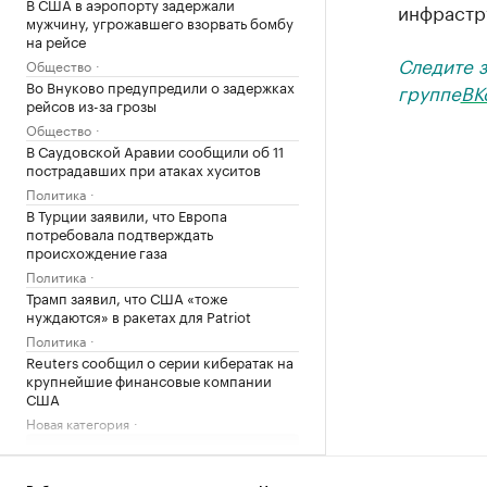
В США в аэропорту задержали
инфрастр
мужчину, угрожавшего взорвать бомбу
на рейсе
Следите 
Общество
Во Внуково предупредили о задержках
группе
ВК
рейсов из-за грозы
Общество
В Саудовской Аравии сообщили об 11
пострадавших при атаках хуситов
Политика
В Турции заявили, что Европа
потребовала подтверждать
происхождение газа
Политика
Трамп заявил, что США «тоже
нуждаются» в ракетах для Patriot
Политика
Reuters сообщил о серии кибератак на
крупнейшие финансовые компании
США
Новая категория
Загрузить еще