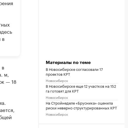
оения
тных
здесь
 в
Материалы по теме
 в
В Новосибирске согласовали 17
. м,
проектов КРТ
ок — 18
Новосибирск
В Новосибирске еще 12 участков на 152
га готовят для КРТ
Новосибирск
ма.
На Стройнеделе «Брусника» оценила
риски неверно структурированных КРТ
ается,
Новосибирск
общей