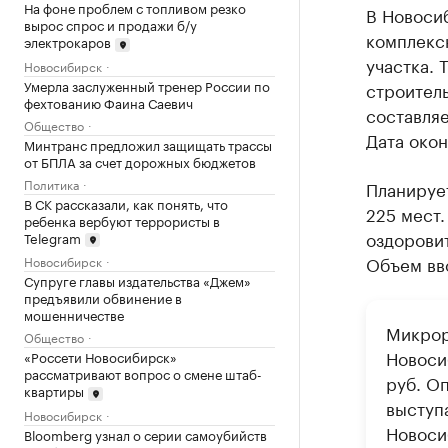
На фоне проблем с топливом резко
В Новосиб
вырос спрос и продажи б/у
комплексн
электрокаров
участка. 
Новосибирск
Умерла заслуженный тренер России по
строител
фехтованию Фаина Саевич
составляе
Общество
Дата окон
Минтранс предложил защищать трассы
от БПЛА за счет дорожных бюджетов
Политика
Планирует
В СК рассказали, как понять, что
225 мест.
ребенка вербуют террористы в
оздорови
Telegram
Объем вво
Новосибирск
Супруге главы издательства «Джем»
предъявили обвинение в
мошенничестве
Микрор
Общество
Новоси
«Россети Новосибирск»
рассматривают вопрос о смене штаб-
руб. О
квартиры
выступ
Новосибирск
Новоси
Bloomberg узнал о серии самоубийств