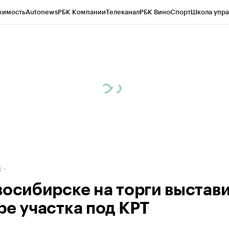
жимость
Autonews
РБК Компании
Телеканал
РБК Вино
Спорт
Школа упра
д
Стиль
Крипто
РБК Бизнес-среда
Дискуссионный клуб
Исследования
К
рагентов
Политика
Экономика
Бизнес
Технологии и медиа
Финансы
Рын
к
восибирске на торги выстав
ре участка под КРТ