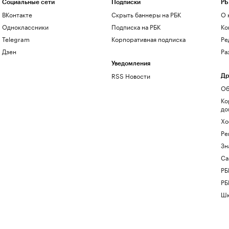
Социальные сети
Подписки
РБ
ВКонтакте
Скрыть баннеры на РБК
О 
Одноклассники
Подписка на РБК
Ко
Telegram
Корпоративная подписка
Ре
Дзен
Ра
Уведомления
RSS Новости
Др
Об
Ко
до
Хо
Ре
Зн
Са
РБ
РБ
Шк