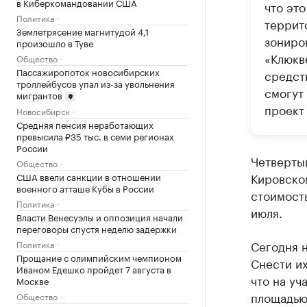
в Киберкомандовании США
что эт
Политика
террит
Землетрясение магнитудой 4,1
зониро
произошло в Туве
«Клюкв
Общество
Пассажиропоток новосибирских
средст
троллейбусов упал из-за увольнения
смогут
мигрантов
проект
Новосибирск
Средняя пенсия неработающих
превысила ₽35 тыс. в семи регионах
России
Четверты
Общество
Кировском
США ввели санкции в отношении
военного атташе Кубы в России
стоимость
Политика
июля.
Власти Венесуэлы и оппозиция начали
переговоры спустя неделю задержки
Сегодня 
Политика
Прощание с олимпийским чемпионом
Снести их
Иваном Едешко пройдет 7 августа в
что на уч
Москве
площадью 
Общество