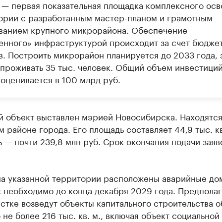
о — первая показательная площадка комплексного осв
ории с разработанным мастер-планом и грамотным
ванием крупного микрорайона. Обеспечение
енного» инфраструктурой происходит за счет бюдже
в. Построить микрорайон планируется до 2033 года, 
 проживать 35 тыс. человек. Общий объем инвестиций
 оценивается в 100 млрд руб.
й объект выставлен мэрией Новосибирска. Находятся
 районе города. Его площадь составляет 44,9 тыс. кв
 — почти 239,8 млн руб. Срок окончания подачи заяв
на указанной территории расположены аварийные до
 необходимо до конца декабря 2029 года. Предполаг
астке возведут объекты капитального строительства 
не более 216 тыс. кв. м., включая объект социальной