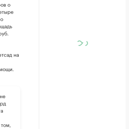
ов о
четыре
го
ощадь
руб.
етсад на
омощи.
не
лрд
га
 том,