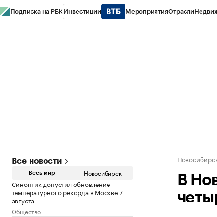
Подписка на РБК
Инвестиции
Мероприятия
Отрасли
Недви
РБК Курсы
РБК Life
Тренды
Визионеры
Национальные проекты
Горо
Спецпроекты СПб
Конференции СПб
Спецпроекты
Проверка конт
Новосибирс
Все новости
Новосибирск
Весь мир
В Но
Синоптик допустил обновление
температурного рекорда в Москве 7
четы
августа
Общество