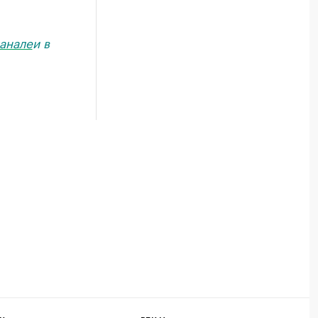
анале
и в