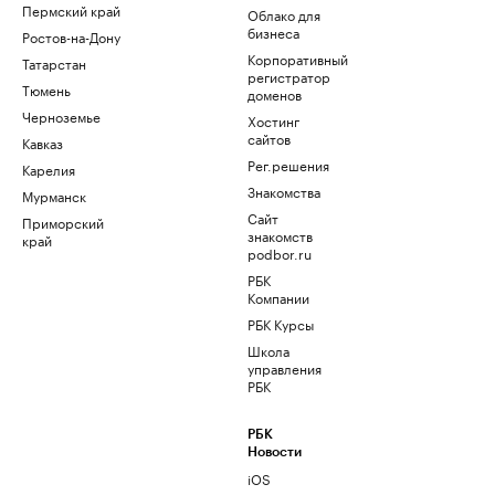
Пермский край
Облако для
бизнеса
Ростов-на-Дону
Корпоративный
Татарстан
регистратор
Тюмень
доменов
Черноземье
Хостинг
сайтов
Кавказ
Рег.решения
Карелия
Знакомства
Мурманск
Сайт
Приморский
знакомств
край
podbor.ru
РБК
Компании
РБК Курсы
Школа
управления
РБК
РБК
Новости
iOS