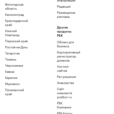
Вологодская
Редакция
область
Размещение
Калининград
рекламы
Краснодарский
край
Другие
Нижний
продукты
Новгород
РБК
Пермский край
Облако для
бизнеса
Ростов-на-Дону
Корпоративный
Татарстан
регистратор
Тюмень
доменов
Черноземье
Хостинг
сайтов
Кавказ
Рег.решения
Карелия
Знакомства
Мурманск
Сайт
Приморский
знакомств
край
podbor.ru
РБК
Компании
РБК Курсы