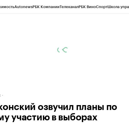
жимость
Autonews
РБК Компании
Телеканал
РБК Вино
Спорт
Школа упра
д
Стиль
Крипто
РБК Бизнес-среда
Дискуссионный клуб
Исследования
К
рагентов
Политика
Экономика
Бизнес
Технологии и медиа
Финансы
Рын
к
конский озвучил планы по
му участию в выборах