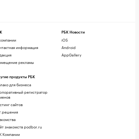
К
РБК Новости
компании
iOS
нтактная информация
Android
дакция
AppGallery
змещение рекламы
угие продукты РБК
лако для бизнеса
рпоративный регистратор
менов
стинг сайтов
г.решения
акомства
йт знакомств podbor.ru
К Компании