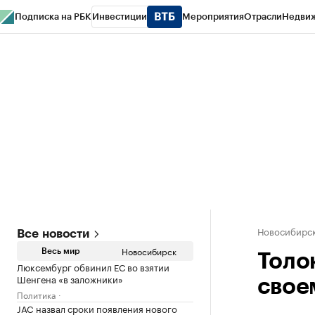
Подписка на РБК
Инвестиции
Мероприятия
Отрасли
Недви
РБК Курсы
РБК Life
Тренды
Визионеры
Национальные проекты
Горо
Спецпроекты СПб
Конференции СПб
Спецпроекты
Проверка конт
Новосибирс
Все новости
Новосибирск
Весь мир
Толо
Люксембург обвинил ЕС во взятии
Шенгена «в заложники»
свое
Политика
JAC назвал сроки появления нового