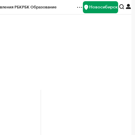
Новосибирск
вления РБК
РБК Образование
редитные рейтинги
Франшизы
Газета
ок наличной валюты