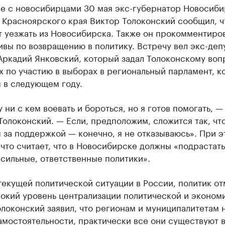
че с новосибирцами 30 мая экс-губернатор Новосиб
 Красноярского края Виктор Толоконский сообщил, ч
т уезжать из Новосибирска. Также он прокомментиро
вы по возвращению в политику. Встречу вел экс-деп
Аркадий Янковский, который задал Толоконскому воп
х по участию в выборах в региональный парламент, к
 в следующем году.
у ни с кем воевать и бороться, но я готов помогать, —
олоконский. — Если, предположим, сложится так, чт
 за поддержкой — конечно, я не отказываюсь». При э
что считает, что в Новосибирске должны «подрастать
сильные, ответственные политики».
текущей политической ситуации в России, политик от
сокий уровень централизации политической и эконом
олоконский заявил, что регионам и муниципалитетам 
амостоятельности, практически все они существуют 