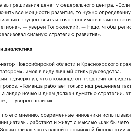
е выпрашивания денег у федерального центра. «Если
лючить все мощности развития, то нужно определенн
лизацию осуществлять и точно понимать возможности
егиона», — уверен Толоконский. — Надо, чтобы реги
реализовал сильную стратегию развития».
 и диалектика
рнатор Новосибирской области и Красноярского края
татором», имея в виду личный стиль руководства.
ий подчеркнул, что в команде он предпочитал видеть
гроков. «Команда работает только над решением так
 а лидер ночью и днем должен думать о стратегии, эт
а», — уверен политик.
, по его мнению, современные чиновники испытываю
нициативы, работают и живут с мыслью «как бы чего 
«Значительная часть нашей российской бюрократии ж