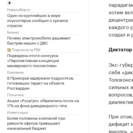
парадигм
Новосибирск
хотим вк
Один из крупнейших в мире
децентра
лоукостеров сообщил о кризисе
отрасли
каждого р
Бизнес
создал и 
Почему электромобили дешевеют
быстрее машин с ДВС
Подписка на РБК
Диктатор
Подведены итоги конкурса
«Перспективная концепция
Экс-губе
маневрового локомотива»
себя «дик
Компании
В Приморье задержали подростков,
Толоконск
готовивших теракт на объекте
сильных и
Росгвардии
вопросов,
Политика
Акции «Русагро» обвалились почти на
диалектик
17% на фоне дивидендного гэпа
Инвестиции
При этом
Более половины компаний при
дефицит и
ремонте офисов превышают
изначальный бюджет
вышло». 