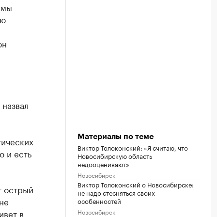
 мы
ую
он
 назвал
Материалы по теме
тических
Виктор Толоконский: «Я считаю, что
о и есть
Новосибирскую область
недооценивают»
Новосибирск
Виктор Толоконский о Новосибирске:
т острый
не надо стесняться своих
не
особенностей
Новосибирск
ивет в