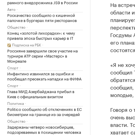
рамного внедорожника JS9 в России
На встре
Авто
области и
Роскачество сообщило о кишечной
планируе
палочке в бургерах пяти ресторанов
перспекти
Общество
Конец «золотой лихорадки»: к чему
Госдумы 
привела эпоха быстрых карьер в IT
его плана
Подписка на РБК
состоятся
Россияне завершили свое участие на
турнире ATP серии «Мастерс» в
Монреале
«Я не хоч
Спорт
сообщил Т
Инфантино извинился за ошибки и
пообещал пресекать нападки на ФИФА
обратятся
Спорт
сообщил, 
Глава МИД Азербайджана прибыл в
молодые, 
Киев с официальным визитом
Политика
Говоря о 
Politico сообщило об отключениях в ЕС
биометрии на границе из-за очередей
очень вы
Общество
власти. Т
Задержаны четверо новосибирцев,
хватает с
подозреваемых в похищении человека