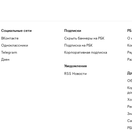
Социальные сети
Подписки
РБ
ВКонтакте
Скрыть баннеры на РБК
О 
Одноклассники
Подписка на РБК
Ко
Telegram
Корпоративная подписка
Ре
Дзен
Ра
Уведомления
RSS Новости
Др
Об
Ко
до
Хо
Ре
Зн
Са
РБ