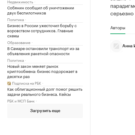
Недвижимость
парадигме
Собянин сообщил об уничтожении
серьезно
двух беспилотников
Политика
Бизнес в России ужесточил борьбу с
Авторы
воровством сотрудников. Главные
схемы
Образование
Анна 
В Самаре остановили транспорт из-за
объявления ракетной опасности
Политика
Новый закон меняет рынок
криптообмена: бизнес подорожает в
десятки раз
Подписка на РБК
Как облигационный долг помог решить
задачи реального бизнеса. Кейсы
РБК и МСП Банк
Загрузить еще