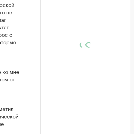
ирской
то не
вал
утат
рос о
оторые
о ко мне
том он
метил
ической
не
в