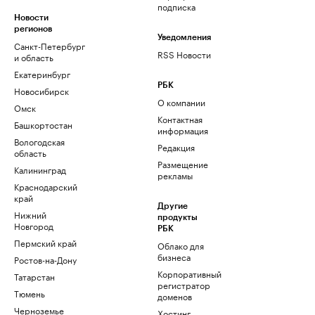
подписка
Новости
регионов
Уведомления
Санкт-Петербург
RSS Новости
и область
Екатеринбург
РБК
Новосибирск
О компании
Омск
Контактная
Башкортостан
информация
Вологодская
Редакция
область
Размещение
Калининград
рекламы
Краснодарский
край
Другие
Нижний
продукты
Новгород
РБК
Пермский край
Облако для
бизнеса
Ростов-на-Дону
Корпоративный
Татарстан
регистратор
Тюмень
доменов
Черноземье
Хостинг