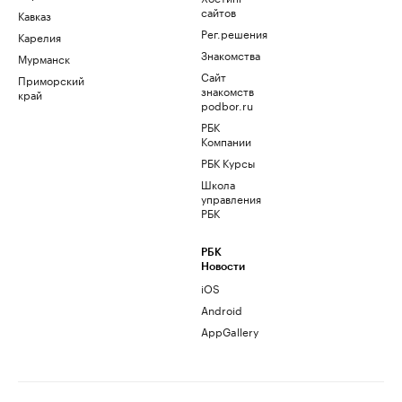
сайтов
Кавказ
Рег.решения
Карелия
Знакомства
Мурманск
Сайт
Приморский
знакомств
край
podbor.ru
РБК
Компании
РБК Курсы
Школа
управления
РБК
РБК
Новости
iOS
Android
AppGallery