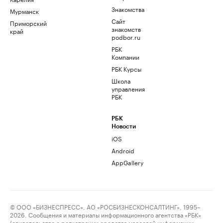
Знакомства
Мурманск
Сайт
Приморский
знакомств
край
podbor.ru
РБК
Компании
РБК Курсы
Школа
управления
РБК
РБК
Новости
iOS
Android
AppGallery
© ООО «БИЗНЕСПРЕСС», АО «РОСБИЗНЕСКОНСАЛТИНГ», 1995–
2026. Сообщения и материалы информационного агентства «РБК»
(свидетельство о регистрации средства массовой информации