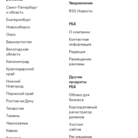
Уведомления
Санкт-Петербург
RSS Новости
и область
Екатеринбург
РБК
Новосибирск
О компании
Омск
Контактная
Башкортостан
информация
Вологодская
Редакция
область
Размещение
Калининград
рекламы
Краснодарский
край
Другие
Нижний
продукты
Новгород
РБК
Пермский край
Облако для
бизнеса
Ростов-на-Дону
Корпоративный
Татарстан
регистратор
Тюмень
доменов
Черноземье
Хостинг
сайтов
Кавказ
Рег.решения
Карелия