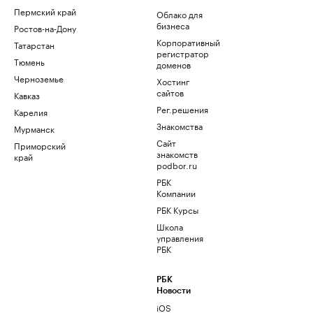
Пермский край
Облако для
бизнеса
Ростов-на-Дону
Корпоративный
Татарстан
регистратор
Тюмень
доменов
Черноземье
Хостинг
сайтов
Кавказ
Рег.решения
Карелия
Знакомства
Мурманск
Сайт
Приморский
знакомств
край
podbor.ru
РБК
Компании
РБК Курсы
Школа
управления
РБК
РБК
Новости
iOS